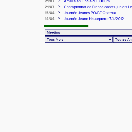
>
21/07
Amelie en Finale du 3000m
>
21/07
Championnat de France cadets-juniors L
>
15/04
Journée Jeunes PO/BE Obernai
>
14/04
Journée Jeune Hautepierre 7/4/2012