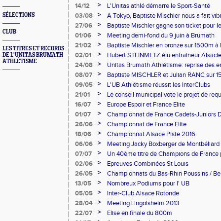
>
14/12
L'Unitas athlé démarre le Sport-Santé
>
SÉLECTIONS
03/08
A Tokyo, Baptiste Mischler nous a fait vibr
1500m
>
27/06
Baptiste Mischler gagne son ticket pour 
CLUB
devenant champion de France de 1500m
>
01/06
Meeting demi-fond du 9 juin à Brumath
>
21/02
Baptiste Mischler en bronze sur 1500m à
LES TITRES ET RECORDS
>
02/01
Hubert STEINMETZ élu entraineur Alsacie
DE L'UNITAS BRUMATH
ATHLÉTISME
>
24/08
Unitas Brumath Athlétisme: reprise des 
>
08/07
Baptiste MISCHLER et Julian RANC sur 
de France Elites à Albi
>
09/05
L'UB Athlétisme réussit les InterClubs
>
21/01
Le conseil municipal vote le projet de requ
>
16/07
Europe Espoir et France Elite
>
01/07
Championnat de France Cadets-Juniors 
>
26/06
Championnat de France Elite
>
18/06
Championnat Alsace Piste 2016
>
06/06
Meeting Jacky Boxberger de Montbéliard
>
07/07
Un 40ème titre de Champions de France 
!!!!
>
02/06
Epreuves Combinées St Louis
>
26/05
Championnats du Bas-Rhin Poussins / B
>
13/05
Nombreux Podiums pour l' UB
>
05/05
Inter-Club Alsace Rotonde
>
28/04
Meeting Lingolsheim 2013
>
22/07
Elise en finale du 800m