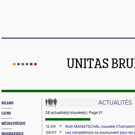
UNITAS BR
ACTUALITÉS
BILANS
28 actualité(s) trouvée(s) | Page 1/1
LIENS
MÉDIATHÈQUE
>
12/09
Ruth MANATSCHAL nouvelle Championn
Marathon en 3h04' à Jyväskylä
>
09/07
Les compétitions se poursuivent pour les 
BIOGRAPHIES