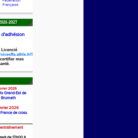
Fédération
Française
2026-2027
e d'adhésion
 Licencié
vicesffa.athle.fr/Siffa-
certifier mes
anté.
nvier 2026
s Grand-Est de
à Brumath
évrier 2026
 France de cross
_______________
'entraînement
redi de 17h00 à