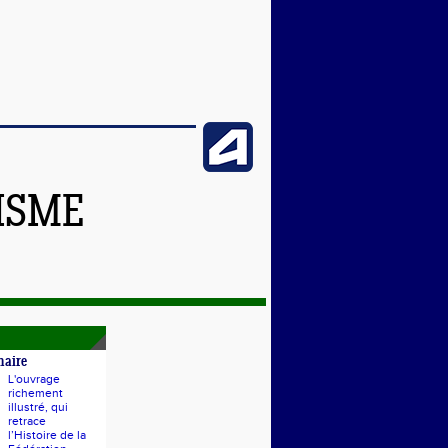
ISME
naire
L'ouvrage
richement
illustré, qui
retrace
l’Histoire de la