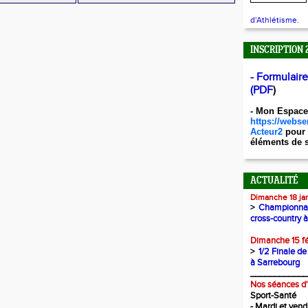
d'Athlétisme.
INSCRIPTION 
- Formulair
(PDF
)
- Mon Espace
https://webser
Acteur2
pour 
éléments de s
ACTUALITÉ
Dimanche 18 ja
>
Championnat
cross-country 
Dimanche 15 f
>
1/2 Finale de
à Sarrebourg
____________
Nos séances d
Sport-Santé
- Mardi et vend