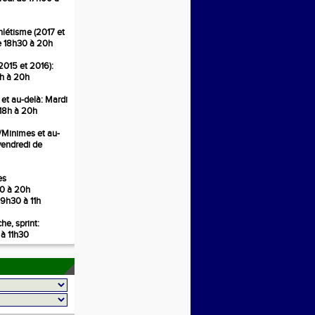
hlétisme
(2017 et
e 18h30 à 20h
2015 et 2016):
h à 20h
et au-delà
: Mardi
18h à 20h
6/Minimes
et au-
 vendredi
de
es
30 à 20h
9h30 à 11h
e, sprint:
à 11h30