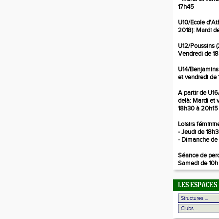
17h45
U10/Ecole d'At
2018): Ma
rdi
d
U12/Poussins
(
Vendredi de 18
U14/Benjamins
et vendredi
de 
A partir de U1
delà
: Mardi et
18h30 à 20h15
Loisirs féminin
- Jeudi de 18h
- Dimanche de 
Séance de perch
Samedi de 10h 
LES ESPACES