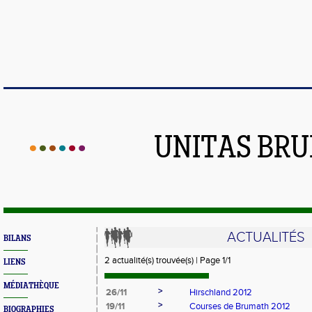
UNITAS BR
ACTUALITÉS
BILANS
2 actualité(s) trouvée(s) | Page 1/1
LIENS
MÉDIATHÈQUE
>
26/11
Hirschland 2012
>
19/11
Courses de Brumath 2012
BIOGRAPHIES