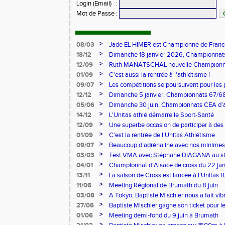
Login (Email)
:
Mot de Passe
:
>
08/03
Jade EL HIMER est Championne de France
Carhaix !!
>
18/12
Dimanche 18 janvier 2026, Championnats
Brumath
>
12/09
Ruth MANATSCHAL nouvelle Championn
Marathon en 3h04' à Jyväskylä
>
01/09
C'est aussi la rentrée à l'athlétisme !
>
09/07
Les compétitions se poursuivent pour les 
>
12/12
Dimanche 5 janvier, Championnats 67/6
>
05/06
Dimanche 30 juin, Championnats CEA d’a
>
14/12
L'Unitas athlé démarre le Sport-Santé
>
12/09
Une superbe occasion de participer à des
dimanche 15 octobre à Brumath!
>
01/09
C'est la rentrée de l'Unitas Athlétisme
>
09/07
Beaucoup d’adrénaline avec nos minimes à
pointes d'or Colette Besson du relais 
>
03/03
Test VMA avec Stéphane DIAGANA au st
Toulon.
mars.
>
04/01
Championnat d'Alsace de cross du 22 jan
>
13/11
La saison de Cross est lancée à l'Unitas 
>
11/06
Meeting Régional de Brumath du 8 juin
>
03/08
A Tokyo, Baptiste Mischler nous a fait vibr
1500m
>
27/06
Baptiste Mischler gagne son ticket pour 
devenant champion de France de 1500m
>
01/06
Meeting demi-fond du 9 juin à Brumath
>