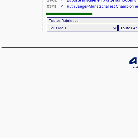
21/02
Baptiste Mischler en bronze sur 1500m à
>
03/11
Ruth Jaeger-Manatschal est Championne 
marathon