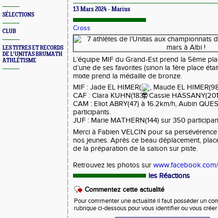
13 Mars 2024 - Marius
SÉLECTIONS
Cross
CLUB
LES TITRES ET RECORDS
DE L'UNITAS BRUMATH
L’équipe MIF du Grand-Est prend la 5ème pl
ATHLÉTISME
d’une de ses favorites (sinon la 1ère place étai
mixte prend la médaille de bronze.
MIF
: Jade EL HIMER(
, Maude EL HIMER(98)
CAF : Clara KUHN(183), Cassie HASSANY(201) 
CAM : Eliot ABRY(47) à 16.2km/h, Aubin QUE
participants.
JUF : Marie MATHERN(144) sur 350 participan
Merci à Fabien VELCIN pour sa persévérence 
nos jeunes. Après ce beau déplacement, place 
de la préparation de la saison sur piste.
Retrouvez les photos sur
www.facebook.com/
les Réactions
Commentez cette actualité
Pour commenter une actualité il faut posséder un compt
rubrique ci-dessous pour vous identifier ou vous crée