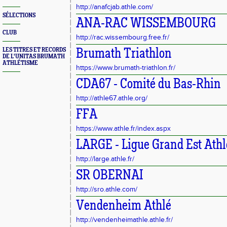
http://anafcjab.athle.com/
SÉLECTIONS
ANA-RAC WISSEMBOURG
CLUB
http://rac.wissembourg.free.fr/
LES TITRES ET RECORDS
Brumath Triathlon
DE L'UNITAS BRUMATH
ATHLÉTISME
https://www.brumath-triathlon.fr/
CDA67 - Comité du Bas-Rhin
http://athle67.athle.org/
FFA
https://www.athle.fr/index.aspx
LARGE - Ligue Grand Est Ath
http://large.athle.fr/
SR OBERNAI
http://sro.athle.com/
Vendenheim Athlé
http://vendenheimathle.athle.fr/